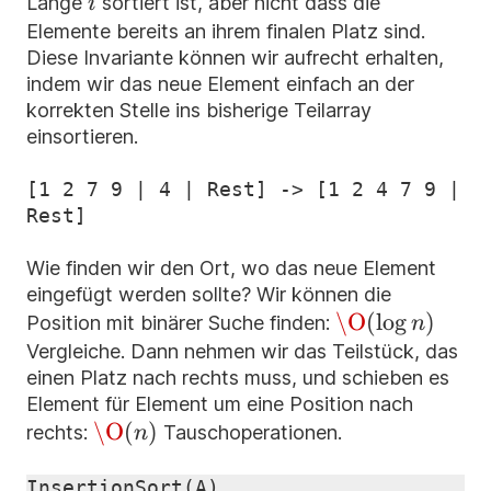
i
Länge
sortiert ist, aber nicht dass die
i
Elemente bereits an ihrem finalen Platz sind.
Diese Invariante können wir aufrecht erhalten,
indem wir das neue Element einfach an der
korrekten Stelle ins bisherige Teilarray
einsortieren.
[1 2 7 9 | 4 | Rest] -> [1 2 4 7 9 | 
Wie finden wir den Ort, wo das neue Element
eingefügt werden sollte? Wir können die
\O(\log
\O
(
lo
g
)
Position mit binärer Suche finden:
n
n)
Vergleiche. Dann nehmen wir das Teilstück, das
einen Platz nach rechts muss, und schieben es
Element für Element um eine Position nach
\O(n)
\O
(
)
rechts:
Tauschoperationen.
n
InsertionSort
(
A
)