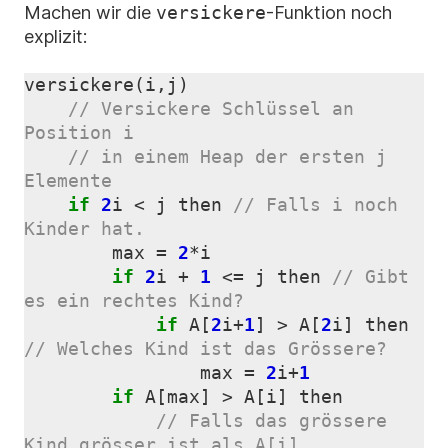
Machen wir die
versickere
-Funktion noch
explizit:
versickere
(
i
,
j
)
// Versickere Schlüssel an 
// in einem Heap der ersten j 
if
2
i
<
j
then
// Falls i noch 
max
=
2
*
i
if
2
i
+
1
<=
j
then
// Gibt 
if
A
[
2
i
+
1
]
>
A
[
2
i
]
then
max
=
2
i
+
1
if
A
[
max
]
>
A
[
i
]
then
// Falls das grössere 