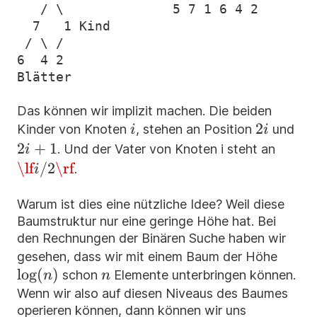
   / \              5 7 1 6 4 2

  7   1 Kind

 / \ /

6  4 2

Das können wir implizit machen. Die beiden
i
2i
2
2i
Kinder von Knoten
, stehen an Position
und
i
i
2
+
1
\lf
. Und der Vater von Knoten i steht an
i
i/2
\lf
/2
\rf
.
i
\rf
Warum ist dies eine nützliche Idee? Weil diese
Baumstruktur nur eine geringe Höhe hat. Bei
den Rechnungen der Binären Suche haben wir
\log(
gesehen, dass wir mit einem Baum der Höhe
lo
g
(
)
n
schon
Elemente unterbringen können.
n
n
Wenn wir also auf diesen Niveaus des Baumes
operieren können, dann können wir uns