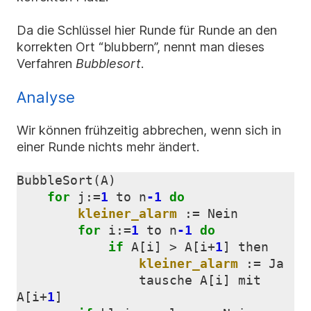
Da die Schlüssel hier Runde für Runde an den
korrekten Ort “blubbern”, nennt man dieses
Verfahren
Bubblesort
.
Analyse
Wir können frühzeitig abbrechen, wenn sich in
einer Runde nichts mehr ändert.
BubbleSort
(
A
)
for
j
:=
1
to
n
-1
do
kleiner_alarm
:
=
Nein
for
i
:=
1
to
n
-1
do
if
A
[
i
]
>
A
[
i
+
1
]
then
kleiner_alarm
:
=
Ja
tausche
A
[
i
]
mit
A
[
i
+
1
]