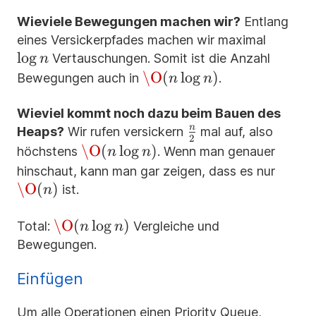
Wieviele Bewegungen machen wir?
Entlang
\log
eines Versickerpfades machen wir maximal
lo
g
n
Vertauschungen. Somit ist die Anzahl
n
\O(n
\O
(
lo
g
)
Bewegungen auch in
.
n
n
\log
n)
Wieviel kommt noch dazu beim Bauen des
\frac{n}
n
Heaps?
Wir rufen versickern
mal auf, also
2
{2}
\O(n\log
\O
(
lo
g
)
höchstens
. Wenn man genauer
n
n
n)
\O(n)
hinschaut, kann man gar zeigen, dass es nur
\O
(
)
ist.
n
\O(n
\O
(
lo
g
)
Total:
Vergleiche und
n
n
\log
Bewegungen.
n)
Einfügen
Um alle Operationen einen Priority Queue,