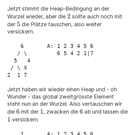
Jetzt stimmt die Heap-Bedingung an der
2
2
Wurzel wieder, aber die
sollte auch noch mit
5
5
der
die Plätze tauschen, also weiter
versickern.
    6       A: 1 2 3 4 5 6

   / \         6 5 4 2 1|7

  5   4

 / \ X

Jetzt haben wir wieder einen Heap und - oh
Wunder - das global zweitgrösste Element
steht nun an der Wurzel. Also vertauschen wir
6
6
1
1
6
6
die
mit der
, zwacken die
ab und lassen die
1
1
versickern.
    1       A: 1 2 3 4 5 6
