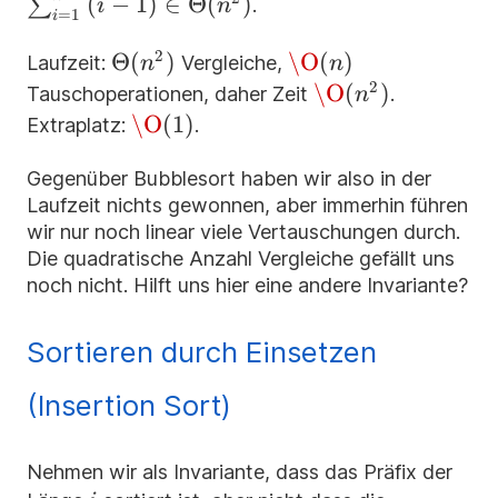
1}(i-
(
−
1
)
∈
Θ
(
)
∑
.
i
n
=
1
i
\The
2
\Theta(n^2)
Θ
(
)
\O(n)
\O
(
)
Laufzeit:
Vergleiche,
n
n
2
\O(n^2)
\O
(
)
Tauschoperationen, daher Zeit
.
n
\O(1)
\O
(
1
)
Extraplatz:
.
Gegenüber Bubblesort haben wir also in der
Laufzeit nichts gewonnen, aber immerhin führen
wir nur noch linear viele Vertauschungen durch.
Die quadratische Anzahl Vergleiche gefällt uns
noch nicht. Hilft uns hier eine andere Invariante?
Sortieren durch Einsetzen
(Insertion Sort)
Nehmen wir als Invariante, dass das Präfix der