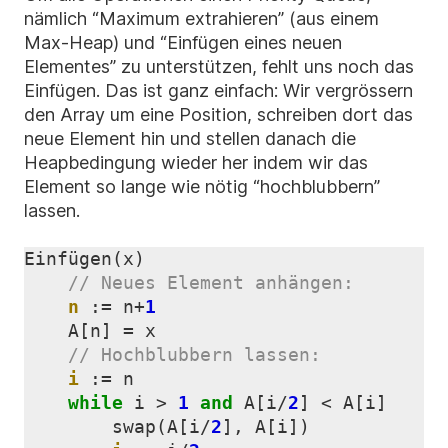
nämlich “Maximum extrahieren” (aus einem
Max-Heap) und “Einfügen eines neuen
Elementes” zu unterstützen, fehlt uns noch das
Einfügen. Das ist ganz einfach: Wir vergrössern
den Array um eine Position, schreiben dort das
neue Element hin und stellen danach die
Heapbedingung wieder her indem wir das
Element so lange wie nötig “hochblubbern”
lassen.
Einfügen
(
x
)
n
:
=
n
+
1
A
[
n
]
=
x
i
:
=
n
while
i
>
1
and
A
[
i
/
2
]
<
A
[
i
]
swap
(
A
[
i
/
2
],
A
[
i
])