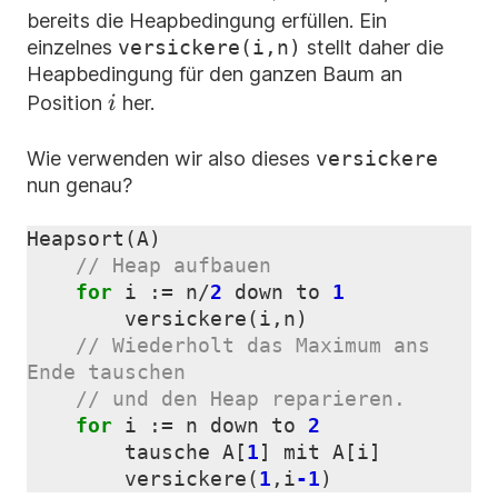
bereits die Heapbedingung erfüllen. Ein
einzelnes
versickere(i,n)
stellt daher die
Heapbedingung für den ganzen Baum an
i
Position
her.
i
Wie verwenden wir also dieses
versickere
nun genau?
Heapsort
(
A
)
for
i
:=
n
/
2
down
to
1
versickere
(
i
,
n
)
// Wiederholt das Maximum ans 
for
i
:=
n
down
to
2
tausche
A
[
1
]
mit
A
[
i
]
versickere
(
1
,
i
-1
)