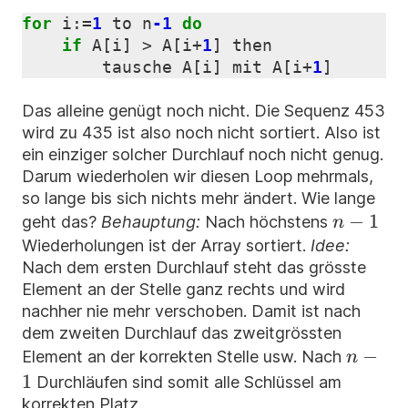
for
i
:=
1
to
n
-1
do
if
A
[
i
]
>
A
[
i
+
1
]
then
tausche
A
[
i
]
mit
A
[
i
+
1
]
Das alleine genügt noch nicht. Die Sequenz 453
wird zu 435 ist also noch nicht sortiert. Also ist
ein einziger solcher Durchlauf noch nicht genug.
Darum wiederholen wir diesen Loop mehrmals,
so lange bis sich nichts mehr ändert. Wie lange
n-
−
1
geht das?
Behauptung:
Nach höchstens
n
1
Wiederholungen ist der Array sortiert.
Idee:
Nach dem ersten Durchlauf steht das grösste
Element an der Stelle ganz rechts und wird
nachher nie mehr verschoben. Damit ist nach
dem zweiten Durchlauf das zweitgrössten
n-
−
Element an der korrekten Stelle usw. Nach
n
1
1
Durchläufen sind somit alle Schlüssel am
korrekten Platz.