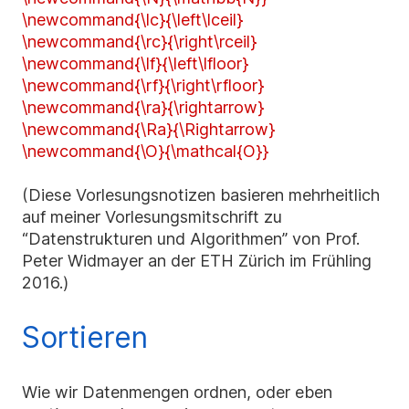
\newcommand{\lc}{\left\lceil}
\newcommand{\rc}{\right\rceil}
\newcommand{\lf}{\left\lfloor}
\newcommand{\rf}{\right\rfloor}
\newcommand{\ra}{\rightarrow}
\newcommand{\Ra}{\Rightarrow}
\newcommand{\O}{\mathcal{O}}
(Diese Vorlesungsnotizen basieren mehrheitlich
auf meiner Vorlesungsmitschrift zu
“Datenstrukturen und Algorithmen” von Prof.
Peter Widmayer an der ETH Zürich im Frühling
2016.)
Sortieren
Wie wir Datenmengen ordnen, oder eben