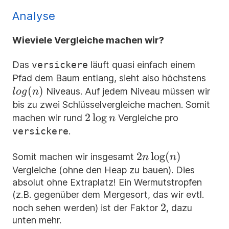
Analyse
Wieviele Vergleiche machen wir?
Das
versickere
läuft quasi einfach einem
log(
Pfad dem Baum entlang, sieht also höchstens
(
)
Niveaus. Auf jedem Niveau müssen wir
l
o
g
n
bis zu zwei Schlüsselvergleiche machen. Somit
2\log
2
lo
g
machen wir rund
Vergleiche pro
n
n
versickere
.
2 n
2
lo
g
(
)
Somit machen wir insgesamt
n
n
\log(n)
Vergleiche (ohne den Heap zu bauen). Dies
absolut ohne Extraplatz! Ein Wermutstropfen
(z.B. gegenüber dem Mergesort, das wir evtl.
2
2
noch sehen werden) ist der Faktor
, dazu
unten mehr.