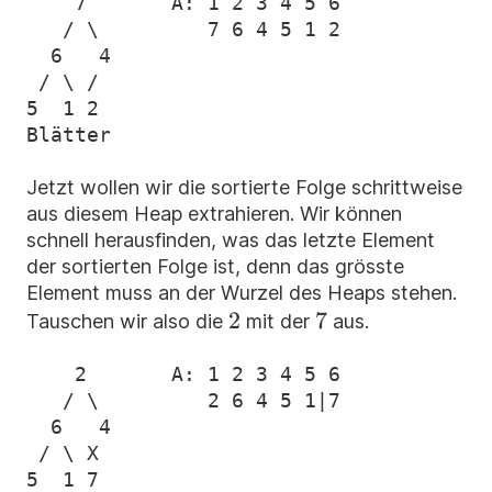
    7       A: 1 2 3 4 5 6

   / \         7 6 4 5 1 2

  6   4

 / \ /

5  1 2

Jetzt wollen wir die sortierte Folge schrittweise
aus diesem Heap extrahieren. Wir können
schnell herausfinden, was das letzte Element
der sortierten Folge ist, denn das grösste
Element muss an der Wurzel des Heaps stehen.
2
2
7
7
Tauschen wir also die
mit der
aus.
    2       A: 1 2 3 4 5 6

   / \         2 6 4 5 1|7

  6   4

 / \ X
