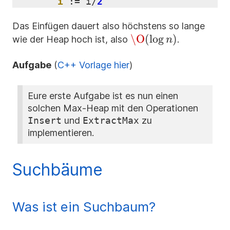
i
:
=
i
/
2
Das Einfügen dauert also höchstens so lange
\O(\log
\O
(
lo
g
)
wie der Heap hoch ist, also
.
n
n)
Aufgabe
(
C++ Vorlage hier
)
Eure erste Aufgabe ist es nun einen
solchen Max-Heap mit den Operationen
Insert
und
ExtractMax
zu
implementieren.
Suchbäume
Was ist ein Suchbaum?