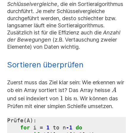
Schlüsselvergleiche
, die ein Sortieralgorithmus
durchführt. Je mehr Schlüsselvergleiche
durchgeführt werden, desto schlechter bzw.
langsamer läuft eine Sortieralgorithmus.
Zusätzlich ist für die Effizienz auch die
Anzahl
der Bewegungen
(z.B. Vertauschung zweier
Elemente) von Daten wichtig.
Sortieren überprüfen
Zuerst muss das Ziel klar sein: Wie erkennen wir
A
ob ein Array sortiert ist? Das Array heisse
A
1
1
n
und sei indexiert von
bis
. Wir können das
n
Prüfen mit einer simplen Schleife umsetzen.
Prüfe
(
A
)
:
for
i
=
1
to
n
-1
do