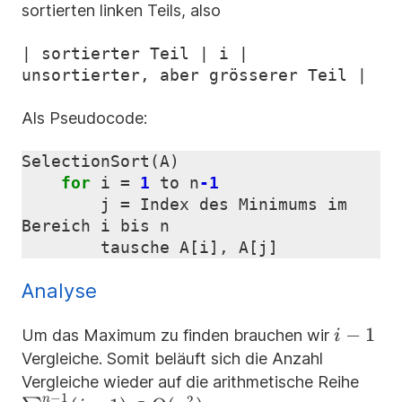
sortierten linken Teils, also
| sortierter Teil | i | 
Als Pseudocode:
SelectionSort
(
A
)
for
i
=
1
to
n
-1
j
=
Index
des
Minimums
im
Bereich
i
bis
n
tausche
A
[
i
],
A
[
j
]
Analyse
i-
−
1
Um das Maximum zu finden brauchen wir
i
1
Vergleiche. Somit beläuft sich die Anzahl
\sum
Vergleiche wieder auf die arithmetische Reihe
−
1
n
2