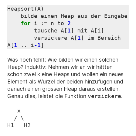
Heapsort
(
A
)
bilde
einen
Heap
aus
der
Eingabe
for
i
:=
n
to
2
tausche
A
[
1
]
mit
A
[
i
]
versickere
A
[
1
]
im
Bereich
A
[
1
..
i
-1
]
Was noch fehlt: Wie bilden wir einen solchen
Heap? Induktiv: Nehmen wir an wir hätten
schon zwei kleine Heaps und wollen ein neues
Element als Wurzel der beiden hinzufügen und
danach einen grossen Heap daraus erstellen.
Genau dies, leistet die Funktion
versickere
.
   x

  / \
