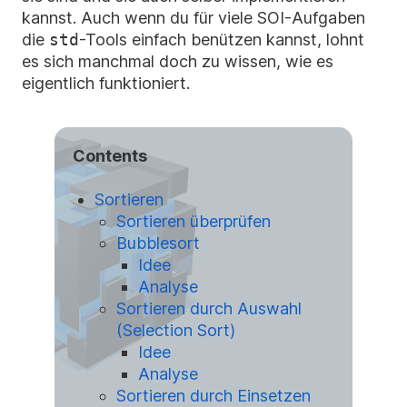
kannst. Auch wenn du für viele SOI-Aufgaben
die
std
-Tools einfach benützen kannst, lohnt
es sich manchmal doch zu wissen, wie es
eigentlich funktioniert.
Contents
Sortieren
Sortieren überprüfen
Bubblesort
Idee
Analyse
Sortieren durch Auswahl
(Selection Sort)
Idee
Analyse
Sortieren durch Einsetzen