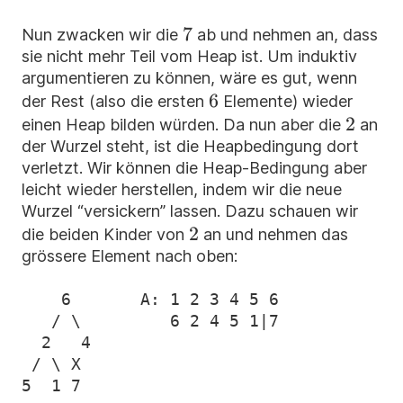
7
7
Nun zwacken wir die
ab und nehmen an, dass
sie nicht mehr Teil vom Heap ist. Um induktiv
argumentieren zu können, wäre es gut, wenn
6
6
der Rest (also die ersten
Elemente) wieder
2
2
einen Heap bilden würden. Da nun aber die
an
der Wurzel steht, ist die Heapbedingung dort
verletzt. Wir können die Heap-Bedingung aber
leicht wieder herstellen, indem wir die neue
Wurzel “versickern” lassen. Dazu schauen wir
2
2
die beiden Kinder von
an und nehmen das
grössere Element nach oben:
    6       A: 1 2 3 4 5 6

   / \         6 2 4 5 1|7

  2   4

 / \ X
