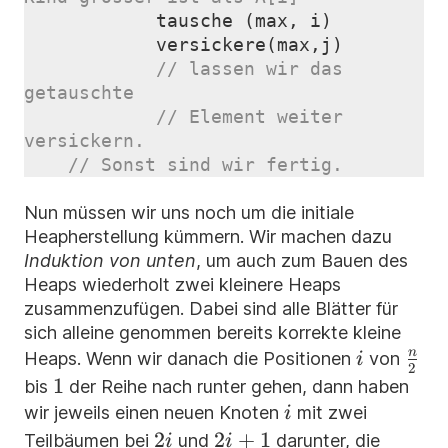
tausche
(
max
,
i
)
versickere
(
max
,
j
)
// lassen wir das 
// Element weiter 
// Sonst sind wir fertig.
Nun müssen wir uns noch um die initiale
Heapherstellung kümmern. Wir machen dazu
Induktion von unten
, um auch zum Bauen des
Heaps wiederholt zwei kleinere Heaps
zusammenzufügen. Dabei sind alle Blätter für
sich alleine genommen bereits korrekte kleine
i
\fra
n
Heaps. Wenn wir danach die Positionen
von
i
2
{2}
1
1
bis
der Reihe nach runter gehen, dann haben
i
wir jeweils einen neuen Knoten
mit zwei
i
2i
2
2i+1
2
+
1
Teilbäumen bei
und
darunter, die
i
i