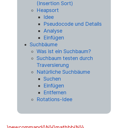
(Insertion Sort)
Heapsort
Idee
Pseudocode und Details
Analyse
Einfügen
Suchbäume
Was ist ein Suchbaum?
Suchbaum testen durch
Traversierung
Natürliche Suchbäume
Suchen
Einfügen
Entfernen
Rotations-Idee
\newcommand{\N}{\mathbb{N}}