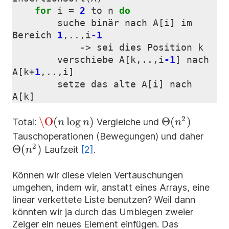
for
i
=
2
to
n
do
suche
binär
nach
A
[
i
]
im
Bereich
1
,..,
i
-1
->
sei
dies
Position
k
verschiebe
A
[
k
,..,
i
-1
]
nach
A
[
k
+
1
,..,
i
]
setze
das
alte
A
[
i
]
nach
A
[
k
]
2
\O(n
\O
(
lo
g
)
\Theta(n^2)
Θ
(
)
Total:
Vergleiche und
n
n
n
\log
\The
Tauschoperationen (Bewegungen) und daher
n)
2
Θ
(
)
Laufzeit
[2]
.
n
Können wir diese vielen Vertauschungen
umgehen, indem wir, anstatt eines Arrays, eine
linear verkettete Liste benutzen? Weil dann
könnten wir ja durch das Umbiegen zweier
Zeiger ein neues Element einfügen. Das