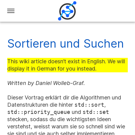
Swiss
Olympiad
in
Sortieren und Suchen
Informatics
This wiki article doesn’t exist in English. We will
display it in German for you instead.
Written by Daniel Wolleb-Graf.
Dieser Vortrag erklärt dir die Algorithmen und
Datenstrukturen die hinter
std::sort
,
std::priority_queue
und
std::set
stecken, sodass du die wichtigsten Ideen
verstehst, weisst warum sie so schnell sind wie
sie sind und sie auch selber implementieren