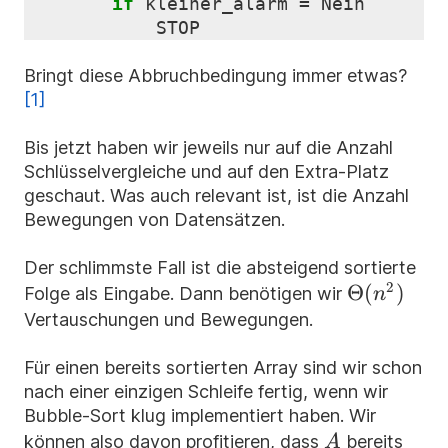
if
kleiner_alarm
=
Nein
STOP
Bringt diese Abbruchbedingung immer etwas?
[1]
Bis jetzt haben wir jeweils nur auf die Anzahl
Schlüsselvergleiche und auf den Extra-Platz
geschaut. Was auch relevant ist, ist die Anzahl
Bewegungen von Datensätzen.
Der schlimmste Fall ist die absteigend sortierte
2
\Theta(n^
Θ
(
)
Folge als Eingabe. Dann benötigen wir
n
Vertauschungen und Bewegungen.
Für einen bereits sortierten Array sind wir schon
nach einer einzigen Schleife fertig, wenn wir
Bubble-Sort klug implementiert haben. Wir
A
können also davon profitieren, dass
bereits
A