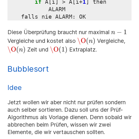
if
A
[
i
]
>
A
[
i
+
1
]
then
ALARM
falls
nie
ALARM
:
OK
n-
−
1
Diese Überprüfung braucht nur maximal
n
1
\O(n)
\O
(
)
\O(
Vergleiche und kostet also
Vergleiche,
n
\O
(
)
\O(1)
\O
(
1
)
Zeit und
Extraplatz.
n
Bubblesort
Idee
Jetzt wollen wir aber nicht nur prüfen sondern
auch selber sortieren. Dazu soll uns der Prüf-
Algorithmus als Vorlage dienen. Denn sobald wir
abbrechen beim Prüfen, wissen wir zwei
Elemente, die wir vertauschen sollten.