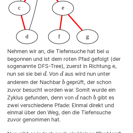
c
e
d
f
g
a
Nehmen wir an, die Tiefensuche hat bei
a
begonnen und ist dem roten Pfad gefolgt (der
sogenannte DFS-Tree), zuerst in Richtung e,
d
d
nun sei sie bei
. Von
aus wird nun unter
d
d
b
anderem der Nachbar
geprüft, der schon
b
zuvor besucht worden war. Somit wurde ein
d
b
Zyklus gefunden, denn von
nach
gibt es
d
b
zwei verschiedene Pfade: Einmal direkt und
einmal über den Weg, den die Tiefensuche
zuvor genommen hat.