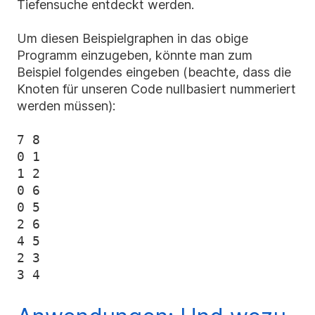
Tiefensuche entdeckt werden.
Um diesen Beispielgraphen in das obige
Programm einzugeben, könnte man zum
Beispiel folgendes eingeben (beachte, dass die
Knoten für unseren Code nullbasiert nummeriert
werden müssen):
7 8

0 1

1 2

0 6

0 5

2 6

4 5

2 3
