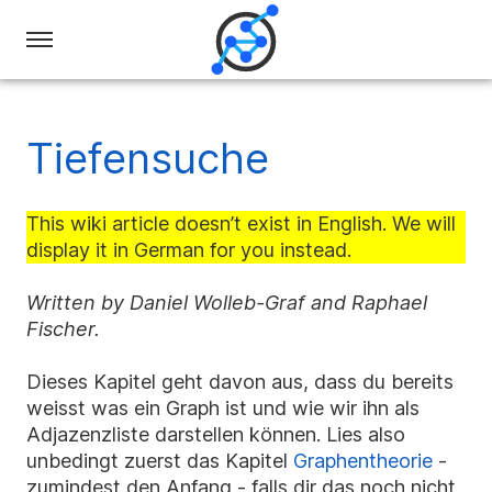
Swiss
Olympiad
in
Tiefensuche
Informatics
This wiki article doesn’t exist in English. We will
display it in German for you instead.
Written by Daniel Wolleb-Graf and Raphael
Fischer.
Dieses Kapitel geht davon aus, dass du bereits
weisst was ein Graph ist und wie wir ihn als
Adjazenzliste darstellen können. Lies also
unbedingt zuerst das Kapitel
Graphentheorie
-
zumindest den Anfang - falls dir das noch nicht